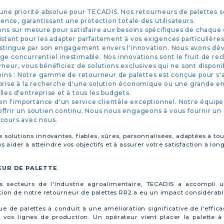
 une priorité absolue pour TECADIS. Nos retourneurs de palettes s
gence, garantissant une protection totale des utilisateurs.
ions sur mesure pour satisfaire aux besoins spécifiques de chaque
stant pour les adapter parfaitement à vos exigences particulières
distingue par son engagement envers l'innovation. Nous avons dév
ge concurrentiel inestimable. Nos innovations sont le fruit de re
neur, vous bénéficiez de solutions exclusives qui ne sont disponibl
ns : Notre gamme de retourneur de palettes est conçue pour s'ad
eprise à la recherche d'une solution économique ou une grande en
les d'entreprise et à tous les budgets.
 en l'importance d'un service clientèle exceptionnel. Notre équip
ffrir un soutien continu. Nous nous engageons à vous fournir un s
rcours avec nous.
e solutions innovantes, fiables, sûres, personnalisées, adaptées à tou
ider à atteindre vos objectifs et à assurer votre satisfaction à lon
EUR DE PALETTE
es secteurs de l'industrie agroalimentaire, TECADIS a accompli
ion de notre retourneur de palettes RR2 a eu un impact considérable 
 de palettes a conduit à une amélioration significative de l'effica
 vos lignes de production. Un opérateur vient placer la palette à 