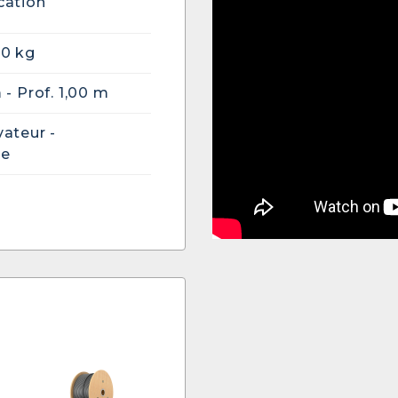
cation
00 kg
 - Prof. 1,00 m
vateur -
te