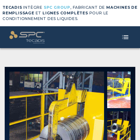
TECADIS
INTÈGRE
SPC GROUP
, FABRICANT DE
MACHINES DE
REMPLISSAGE
ET
LIGNES COMPLÈTES
POUR LE
CONDITIONNEMENT DES LIQUIDES.