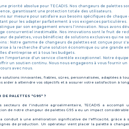
 une priorité absolue pour TECADIS. Nos changeurs de palettes son
gence, garantissant une protection totale des utilisateurs.
ions sur mesure pour satisfaire aux besoins spécifiques de chaque
tant pour les adapter parfaitement à vos exigences particulières.
distingue par son engagement envers l'innovation. Nous avons dé
ge concurrentiel inestimable. Nos innovations sont le fruit de re
ur de palettes, vous bénéficiez de solutions exclusives qui ne son
ns : Notre gamme de changeurs de palettes est conçue pour s'ad
eprise à la recherche d'une solution économique ou une grande en
les d'entreprise et à tous les budgets.
 en l'importance d'un service clientèle exceptionnel. Notre équip
ffrir un soutien continu. Nous nous engageons à vous fournir un s
rcours avec nous.
e solutions innovantes, fiables, sûres, personnalisées, adaptées à tou
ider à atteindre vos objectifs et à assurer votre satisfaction à lon
 DE PALETTES "G95" ?
es secteurs de l'industrie agroalimentaire, TECADIS a accompli
ion de notre changeur de palettes G95 a eu un impact considérable su
 conduit à une amélioration significative de l'efficacité, grâce à
gnes de production. Un opérateur vient placer la palette à changer,