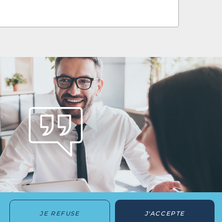
JE REFUSE
J'ACCEPTE
00
Mentions légales
- Namkin © 2020