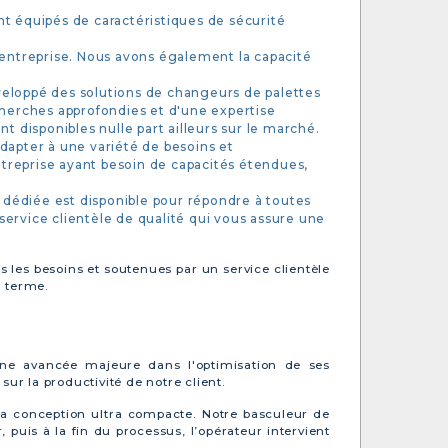
t équipés de caractéristiques de sécurité
 entreprise. Nous avons également la capacité
veloppé des solutions de changeurs de palettes
cherches approfondies et d'une expertise
t disponibles nulle part ailleurs sur le marché.
apter à une variété de besoins et
treprise ayant besoin de capacités étendues,
e dédiée est disponible pour répondre à toutes
ervice clientèle de qualité qui vous assure une
s les besoins et soutenues par un service clientèle
g terme.
 une avancée majeure dans l'optimisation de ses
r la productivité de notre client.
 sa conception ultra compacte. Notre basculeur de
 puis à la fin du processus, l’opérateur intervient